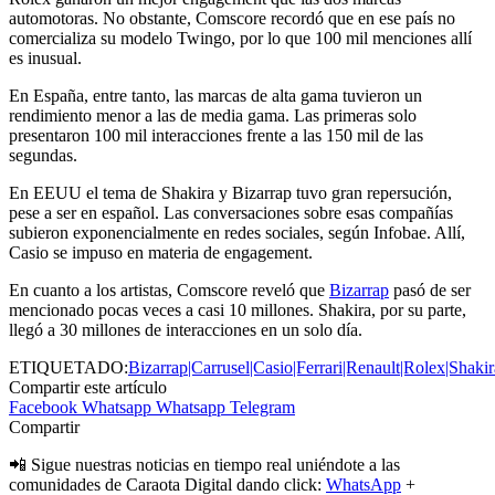
automotoras. No obstante, Comscore recordó que en ese país no
comercializa su modelo Twingo, por lo que 100 mil menciones allí
es inusual.
En España, entre tanto, las marcas de alta gama tuvieron un
rendimiento menor a las de media gama. Las primeras solo
presentaron 100 mil interacciones frente a las 150 mil de las
segundas.
En EEUU el tema de Shakira y Bizarrap tuvo gran repersución,
pese a ser en español. Las conversaciones sobre esas compañías
subieron exponencialmente en redes sociales, según Infobae. Allí,
Casio se impuso en materia de engagement.
En cuanto a los artistas, Comscore reveló que
Bizarrap
pasó de ser
mencionado pocas veces a casi 10 millones. Shakira, por su parte,
llegó a 30 millones de interacciones en un solo día.
ETIQUETADO:
Bizarrap|Carrusel|Casio|Ferrari|Renault|Rolex|Shaki
Compartir este artículo
Facebook
Whatsapp
Whatsapp
Telegram
Compartir
📲 Sigue nuestras noticias en tiempo real uniéndote a las
comunidades de Caraota Digital dando click:
WhatsApp
+