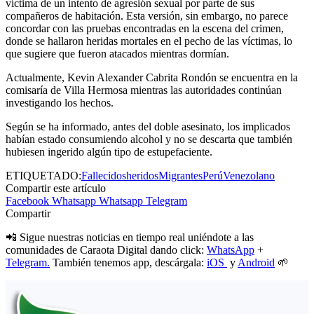
víctima de un intento de agresión sexual por parte de sus
compañeros de habitación. Esta versión, sin embargo, no parece
concordar con las pruebas encontradas en la escena del crimen,
donde se hallaron heridas mortales en el pecho de las víctimas, lo
que sugiere que fueron atacados mientras dormían.
Actualmente, Kevin Alexander Cabrita Rondón se encuentra en la
comisaría de Villa Hermosa mientras las autoridades continúan
investigando los hechos.
Según se ha informado, antes del doble asesinato, los implicados
habían estado consumiendo alcohol y no se descarta que también
hubiesen ingerido algún tipo de estupefaciente.
ETIQUETADO:
Fallecidos
heridos
Migrantes
Perú
Venezolano
Compartir este artículo
Facebook
Whatsapp
Whatsapp
Telegram
Compartir
📲 Sigue nuestras noticias en tiempo real uniéndote a las
comunidades de Caraota Digital dando click:
WhatsApp
+
Telegram.
También tenemos app, descárgala:
iOS
y
Android
🌱