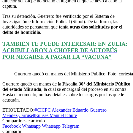
director del Cicpc no detalló el lugar en el que se llevó a cabo la
captura.
Tras su detención, Guerrero fue verificado por el Sistema de
Investigación e Información Policial (Siipol). De tal forma, las
autoridades se percataron que
tenía otras dos solicitudes por el
delito de homicidio
.
TAMBIÉN TE PUEDE INTERESAR:
EN ZULIA:
ACRIBILLARON A CHOFER DE AUTOBÚS
POR NEGARSE A PAGAR LA “VACUNA”
Guerrero quedó en manos del Ministerio Público. Foto: cortesía
Guerrero quedó en manos de la
Fiscalía 30° del Ministerio Público
del estado Miranda
, la cual se encargará del proceso en su contra.
Hasta el momento, no hay detalles sobre los cargos por los que le
acusarán.
ETIQUETADO:
#CICPC|Alexander Eduardo Guerrero
Méndez|Carrusel|Eulises Manuel Ichure
Compartir este artículo
Facebook
Whatsapp
Whatsapp
Telegram
Compartir