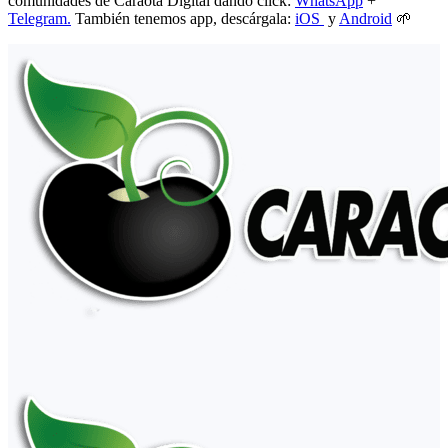
comunidades de Caraota Digital dando click:
WhatsApp
+
Telegram.
También tenemos app, descárgala:
iOS
y
Android
🌱