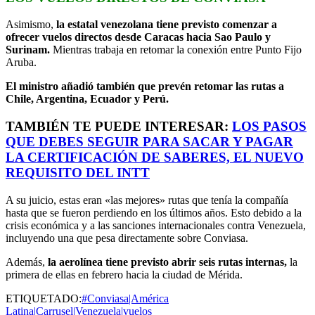
Asimismo,
la estatal venezolana tiene previsto comenzar a
ofrecer vuelos directos desde Caracas hacia Sao Paulo y
Surinam.
Mientras trabaja en retomar la conexión entre Punto Fijo
Aruba.
El ministro añadió también que prevén retomar las rutas a
Chile, Argentina, Ecuador y Perú.
TAMBIÉN TE PUEDE INTERESAR:
LOS PASOS
QUE DEBES SEGUIR PARA SACAR Y PAGAR
LA CERTIFICACIÓN DE SABERES, EL NUEVO
REQUISITO DEL INTT
A su juicio, estas eran «las mejores» rutas que tenía la compañía
hasta que se fueron perdiendo en los últimos años. Esto debido a la
crisis económica y a las sanciones internacionales contra Venezuela,
incluyendo una que pesa directamente sobre Conviasa.
Además,
la aerolínea tiene previsto abrir seis rutas internas,
la
primera de ellas en febrero hacia la ciudad de Mérida.
ETIQUETADO:
#Conviasa|América
Latina|Carrusel|Venezuela|vuelos