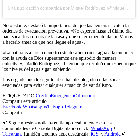
Una publicación compartida por Miguel Rodríguez (@miguelrodriguezgob)
No obstante, destacó la importancia de que las personas acaten las
ordenes de evacuación preventiva. «No esperen hasta el último día
para sacar los corotos de la casa y que se terminen de dañar. Vamos
a hacerlo antes de que nos llegue el agua».
«La naturaleza nos ha puesto este desafío; con el agua a la cintura y
con la ayuda de Dios superaremos este episodio de manera
colectiva», añadió Rodríguez, al tiempo que recalcó que esperan que
los niveles del agua sigan subiendo.
Los organismos de seguridad se han desplegado en las zonas
evacuadas para evitar cualquier situación de vandalismo.
ETIQUETADO:
Crecida
Emergencia
Orinoco
río
Compartir este artículo
Facebook
Whatsapp
Whatsapp
Telegram
Compartir
📲 Sigue nuestras noticias en tiempo real uniéndote a las
comunidades de Caraota Digital dando click:
WhatsApp
+
Telegram.
También tenemos app, descárgala:
iOS
y
Android
🌱