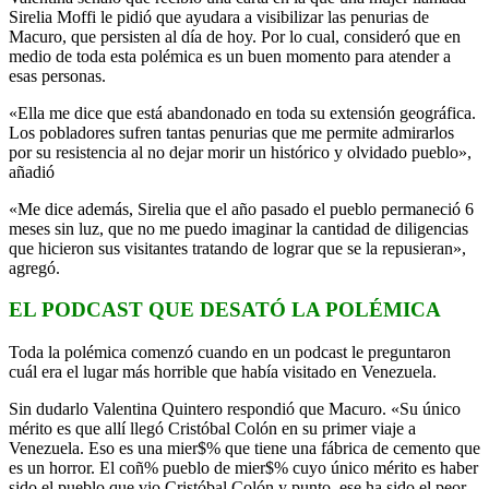
S
irelia Moffi
le pidió que ayudara a visibilizar las penurias de
Macuro, que persisten al día de hoy. Por lo cual, consideró que en
medio de toda esta polémica es un buen momento para atender a
esas personas.
«Ella me dice que está abandonado en toda su extensión geográfica.
Los pobladores sufren tantas penurias que me permite admirarlos
por su resistencia al no dejar morir un histórico y olvidado pueblo»,
añadió
«Me dice además, S
irelia
que el año pasado el pueblo permaneció 6
meses sin luz, que no me puedo imaginar la cantidad de diligencias
que hicieron sus visitantes tratando de lograr que se la repusieran»,
agregó.
EL PODCAST QUE DESATÓ LA POLÉMICA
Toda la polémica comenzó cuando en un podcast le preguntaron
cuál era el lugar más horrible que había visitado en Venezuela.
Sin dudarlo Valentina Quintero respondió que Macuro. «Su único
mérito es que allí llegó Cristóbal Colón en su primer viaje a
Venezuela. Eso es una mier$% que tiene una fábrica de cemento que
es un horror. El coñ% pueblo de mier$% cuyo único mérito es haber
sido el pueblo que vio Cristóbal Colón y punto, ese ha sido el peor