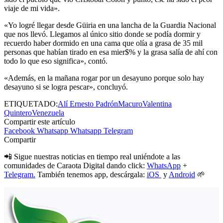
viaje de mi vida».
«Yo logré llegar desde Güiria en una lancha de la Guardia Nacional
que nos llevó. Llegamos al único sitio donde se podía dormir y
recuerdo haber dormido en una cama que olía a grasa de 35 mil
personas que habían tirado en esa mier$% y la grasa salía de ahí con
todo lo que eso significa», contó.
«Además, en la mañana rogar por un desayuno porque solo hay
desayuno si se logra pescar», concluyó.
ETIQUETADO:
Alí Ernesto Padrón
Macuro
Valentina
Quintero
Venezuela
Compartir este artículo
Facebook
Whatsapp
Whatsapp
Telegram
Compartir
📲 Sigue nuestras noticias en tiempo real uniéndote a las
comunidades de Caraota Digital dando click:
WhatsApp
+
Telegram.
También tenemos app, descárgala:
iOS
y
Android
🌱