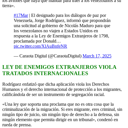
los aviones que haya que mandar para traer a los venezolanos a su
tierra».
#17Mar
| El designado para los diálogos de paz por
Venezuela, Jorge Rodríguez, informó que propondrán
una solicitud al gobierno de Nicolás Maduro para que
los venezolanos no viajen a Estados Unidos en
respuesta a la Ley de Enemigos Extranjeros de 1798,
proclamada por Donald…
pic.twitter.com/XlAuBnfeNR
— Caraota Digital (@CaraotaDigital)
March 17, 2025
LEY DE ENEMIGOS EXTRANJEROS VIOLA
TRATADOS INTERNACIONALES
Rodríguez enfatizó que dicha aplicación viola los Derechos
Humanos y el derecho internacional de protección a los migrantes,
calificándola de ser un instrumento de segregación racial.
«Una ley que soporta una proclama que no es otra cosa que la
criminalización de la migración. Si eres migrante, eres criminal, sin
ningún tipo de juicio, sin ningún tipo de derecho a la defensa, sin
ningún elemento que permita dirigir en un tribunal», condenó en
rueda de prensa.