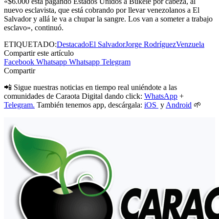
«$6.000 está pagando Estados Unidos a Bukele por cabeza, al
nuevo esclavista, que está cobrando por llevar venezolanos a El
Salvador y allá le va a chupar la sangre. Los van a someter a trabajo
esclavo», continuó.
ETIQUETADO:
Destacado
El Salvador
Jorge Rodríguez
Venzuela
Compartir este artículo
Facebook
Whatsapp
Whatsapp
Telegram
Compartir
📲 Sigue nuestras noticias en tiempo real uniéndote a las
comunidades de Caraota Digital dando click:
WhatsApp
+
Telegram.
También tenemos app, descárgala:
iOS
y
Android
🌱