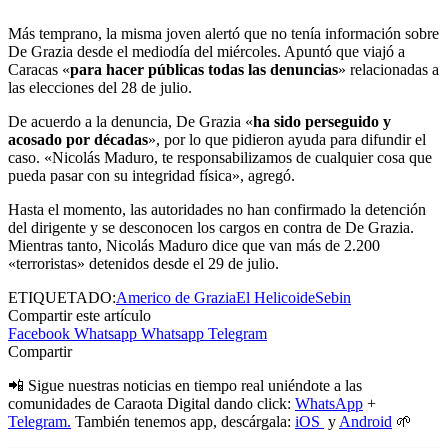
Más temprano, la misma joven alertó que no tenía información sobre
De Grazia desde el mediodía del miércoles. Apuntó que viajó a
Caracas «
para hacer públicas todas las denuncias
» relacionadas a
las elecciones del 28 de julio.
De acuerdo a la denuncia, De Grazia «
ha sido perseguido y
acosado por décadas
», por lo que pidieron ayuda para difundir el
caso. «Nicolás Maduro, te responsabilizamos de cualquier cosa que
pueda pasar con su integridad física», agregó.
Hasta el momento, las autoridades no han confirmado la detención
del dirigente y se desconocen los cargos en contra de De Grazia.
Mientras tanto, Nicolás Maduro dice que van más de 2.200
«terroristas» detenidos desde el 29 de julio.
ETIQUETADO:
Americo de Grazia
El Helicoide
Sebin
Compartir este artículo
Facebook
Whatsapp
Whatsapp
Telegram
Compartir
📲 Sigue nuestras noticias en tiempo real uniéndote a las
comunidades de Caraota Digital dando click:
WhatsApp
+
Telegram.
También tenemos app, descárgala:
iOS
y
Android
🌱