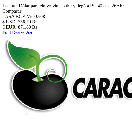
Lectura:
Dólar paralelo volvió a subir y llegó a Bs. 40 este 26Abr
Compartir
TASA BCV
Vie 07/08
$
USD:
756,70 Bs
€
EUR:
871,89 Bs
Font Resizer
Aa