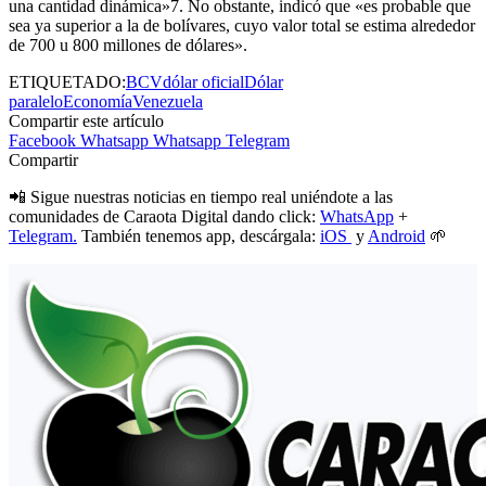
una cantidad dinámica»7. No obstante, indicó que «es probable que
sea ya superior a la de bolívares, cuyo valor total se estima alrededor
de 700 u 800 millones de dólares».
ETIQUETADO:
BCV
dólar oficial
Dólar
paralelo
Economía
Venezuela
Compartir este artículo
Facebook
Whatsapp
Whatsapp
Telegram
Compartir
📲 Sigue nuestras noticias en tiempo real uniéndote a las
comunidades de Caraota Digital dando click:
WhatsApp
+
Telegram.
También tenemos app, descárgala:
iOS
y
Android
🌱