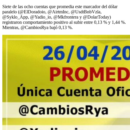
Siete de las ocho cuentas que promedia este marcador del dólar
paralelo (@ElDoradoio, @AirtmInc, @UsdtBnbVzla,
@Syklo_App, @Yadio_io, @Mkfrontera y @DolarToday)
registraron comportamiento positivo al subir entre 0,13 % y 1,44 %.
Mientras, @CambiosRya bajó 0,13 %.