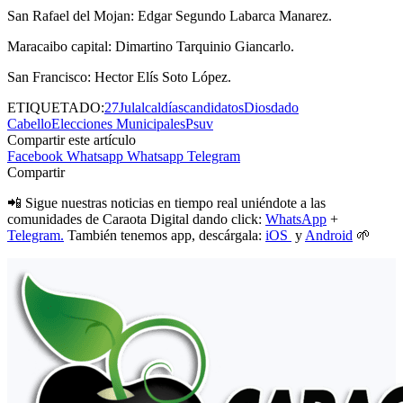
San Rafael del Mojan: Edgar Segundo Labarca Manarez.
Maracaibo capital: Dimartino Tarquinio Giancarlo.
San Francisco: Hector Elís Soto López.
ETIQUETADO:
27Jul
alcaldías
candidatos
Diosdado
Cabello
Elecciones Municipales
Psuv
Compartir este artículo
Facebook
Whatsapp
Whatsapp
Telegram
Compartir
📲 Sigue nuestras noticias en tiempo real uniéndote a las
comunidades de Caraota Digital dando click:
WhatsApp
+
Telegram.
También tenemos app, descárgala:
iOS
y
Android
🌱