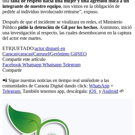
una
falta de respeto hacia una mujer y una agresión física a un
integrante de nuestro equipo
, nos vimos en la obligación de
pedirle al individuo involucrado retirarse”, expuso.
Después de que el incidente se viralizara en redes, el Ministerio
Público
pidió la detención de Gil por los hechos
. Asimismo, inició
una investigación al respecto, las cuales desembocaron en la captura
del actor este martes.
ETIQUETADO:
actor disparó en
Caracas|caracas|Carrusel|Gerónimo Gil|SEO
Compartir este artículo
Facebook
Whatsapp
Whatsapp
Telegram
Compartir
📲 Sigue nuestras noticias en tiempo real uniéndote a las
comunidades de Caraota Digital dando click:
WhatsApp
+
Telegram.
También tenemos app, descárgala:
iOS
y
Android
🌱