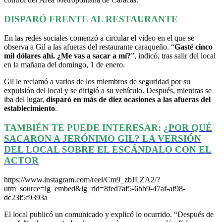
DISPARÓ FRENTE AL RESTAURANTE
En las redes sociales comenzó a circular el video en el que se
observa a Gil a las afueras del restaurante caraqueño. “
Gasté cinco
mil dólares ahí. ¿Me vas a sacar a mí?
”, indicó, tras salir del local
en la mañana del domingo, 1 de enero.
Gil le reclamó a varios de los miembros de seguridad por su
expulsión del local y se dirigió a su vehículo. Después, mientras se
iba del lugar,
disparó en más de diez ocasiones a las afueras del
establecimiento
.
TAMBIÉN TE PUEDE INTERESAR:
¿POR QUÉ
SACARON A JERÓNIMO GIL? LA VERSIÓN
DEL LOCAL SOBRE EL ESCÁNDALO CON EL
ACTOR
https://www.instagram.com/reel/Cm9_zbJLZA2/?
utm_source=ig_embed&ig_rid=8fed7af5-6bb9-47af-af98-
dc23f5f9393a
El local publicó un comunicado y explicó lo ocurrido. “Después de