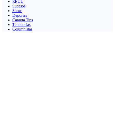
EEUU
Sucesos
Show
Deportes
Caraota Tips
Tendencias
Columnistas