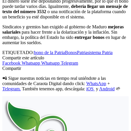
El dinero suele irse depositando progresivamente, por lo que el bono
puede tardar varios días. Igualmente,
debería llegar un mensaje de
texto del número 3532
o una notificación de la plataforma cuando
un beneficio ya esté disponible en el sistema.
Sindicatos y gremios han exigido al gobierno de Maduro
mejoras
salariales
para hacer frente a la dolarización y la inflación. Sin
embargo, la política del Estado ha sido
entregar bonos
en lugar de
aumentar los sueldos.
ETIQUETADO:
bono de la Patria
Bonos
Patria
sistema Patria
Compartir este artículo
Facebook
Whatsapp
Whatsapp
Telegram
Compartir
📲 Sigue nuestras noticias en tiempo real uniéndote a las
comunidades de Caraota Digital dando click:
WhatsApp
+
Telegram.
También tenemos app, descárgala:
iOS
y
Android
🌱