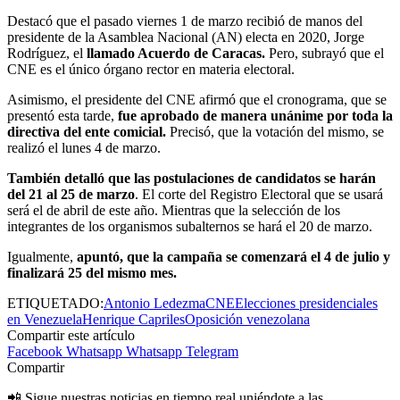
Destacó que el pasado viernes 1 de marzo recibió de manos del
presidente de la Asamblea Nacional (AN) electa en 2020, Jorge
Rodríguez, el
llamado Acuerdo de Caracas.
Pero, subrayó que el
CNE es el único órgano rector en materia electoral.
Asimismo, el presidente del CNE afirmó que el cronograma, que se
presentó esta tarde,
fue aprobado de manera unánime por toda la
directiva del ente comicial.
Precisó, que la votación del mismo, se
realizó el lunes 4 de marzo.
También detalló que las postulaciones de candidatos se harán
del 21 al 25 de marzo
. El corte del Registro Electoral que se usará
será el de abril de este año. Mientras que la selección de los
integrantes de los organismos subalternos se hará el 20 de marzo.
Igualmente,
apuntó, que la campaña se comenzará el 4 de julio y
finalizará 25 del mismo mes.
ETIQUETADO:
Antonio Ledezma
CNE
Elecciones presidenciales
en Venezuela
Henrique Capriles
Oposición venezolana
Compartir este artículo
Facebook
Whatsapp
Whatsapp
Telegram
Compartir
📲 Sigue nuestras noticias en tiempo real uniéndote a las