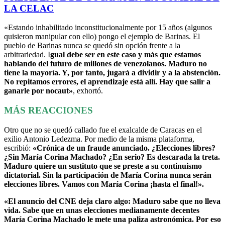
LA CELAC
«Estando inhabilitado inconstitucionalmente por 15 años (algunos
quisieron manipular con ello) pongo el ejemplo de Barinas. El
pueblo de Barinas nunca se quedó sin opción frente a la
arbitrariedad. I
gual debe ser en este caso y más que estamos
hablando del futuro de millones de venezolanos. Maduro no
tiene la mayoría. Y, por tanto, jugará a dividir y a la abstención.
No repitamos errores, el aprendizaje está allí. Hay que salir a
ganarle por nocaut»
, exhortó.
MÁS REACCIONES
Otro que no se quedó callado fue el exalcalde de Caracas en el
exilio Antonio Ledezma. Por medio de la misma plataforma,
escribió:
«Crónica de un fraude anunciado. ¿Elecciones libres?
¿Sin María Corina Machado? ¿En serio? Es descarada la treta.
Maduro quiere un sustituto que se preste a su continuismo
dictatorial. Sin la participación de María Corina nunca serán
elecciones libres. Vamos con María Corina ¡hasta el final!».
«El anuncio del CNE deja claro algo: Maduro sabe que no lleva
vida. Sabe que en unas elecciones medianamente decentes
María Corina Machado le mete una paliza astronómica. Por eso