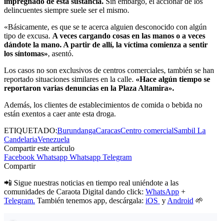
impregnado de esta sustancia.
Sin embargo, el accionar de los
delincuentes siempre suele ser el mismo.
«Básicamente, es que se te acerca alguien desconocido con algún
tipo de excusa.
A veces cargando cosas en las manos o a veces
dándote la mano. A partir de allí, la víctima comienza a sentir
los síntomas»
, asentó.
Los casos no son exclusivos de centros comerciales, también se han
reportado situaciones similares en la calle.
«Hace algún tiempo se
reportaron varias denuncias en la Plaza Altamira».
Además, los clientes de establecimientos de comida o bebida no
están exentos a caer ante esta droga.
ETIQUETADO:
Burundanga
Caracas
Centro comercial
Sambil La
Candelaria
Venezuela
Compartir este artículo
Facebook
Whatsapp
Whatsapp
Telegram
Compartir
📲 Sigue nuestras noticias en tiempo real uniéndote a las
comunidades de Caraota Digital dando click:
WhatsApp
+
Telegram.
También tenemos app, descárgala:
iOS
y
Android
🌱