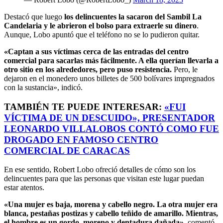
Destacó que luego
los delincuentes la sacaron del Sambil La
Candelaria y le abrieron el bolso para extraerle su dinero
.
Aunque, Lobo apuntó que el teléfono no se lo pudieron quitar.
«Captan a sus víctimas cerca de las entradas del centro
comercial para sacarlas más fácilmente. A ella querían llevarla a
otro sitio en los alrededores, pero puso resistencia.
Pero, le
dejaron en el monedero unos billetes de 500 bolívares impregnados
con la sustancia», indicó.
TAMBIÉN TE PUEDE INTERESAR:
«FUI
VÍCTIMA DE UN DESCUIDO», PRESENTADOR
LEONARDO VILLALOBOS CONTÓ COMO FUE
DROGADO EN FAMOSO CENTRO
COMERCIAL DE CARACAS
En ese sentido, Robert Lobo ofreció detalles de cómo son los
delincuentes para que las personas que visitan este lugar puedan
estar atentos.
«Una mujer es baja, morena y cabello negro. La otra mujer era
blanca, pestañas postizas y cabello teñido de amarillo. Mientras,
el hombre es un gordo, moreno y dentadura dañada»
, comentó.