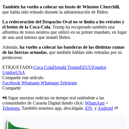
También ha vuelto a colocar un busto de Winston Churchill,
que había sido retirado durante la administración de Biden.
La redecoración del Despacho Oval no se limita a los retratos y
el botón de la Coca-Cola.
Trump ha recuperado también una
alfombra de tonos neutros que utilizó en su primer mandato, en lugar
de una azul intenso que instaló Biden.
Además,
ha vuelto a colocar las banderas de las distintas ramas
de las fuerzas armadas
, que también habían sido retiradas por su
predecesor.
ETIQUETADO:
Coca Cola
Donald Trump
EEUU
Estados
Unidos
USA
Compartir este artículo
Facebook
Whatsapp
Whatsapp
Telegram
Compartir
📲 Sigue nuestras noticias en tiempo real uniéndote a las
comunidades de Caraota Digital dando click:
WhatsApp
+
Telegram.
También tenemos app, descárgala:
iOS
y
Android
🌱