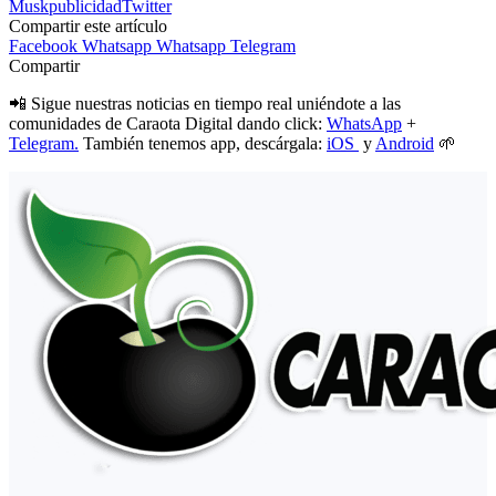
Musk
publicidad
Twitter
Compartir este artículo
Facebook
Whatsapp
Whatsapp
Telegram
Compartir
📲 Sigue nuestras noticias en tiempo real uniéndote a las
comunidades de Caraota Digital dando click:
WhatsApp
+
Telegram.
También tenemos app, descárgala:
iOS
y
Android
🌱