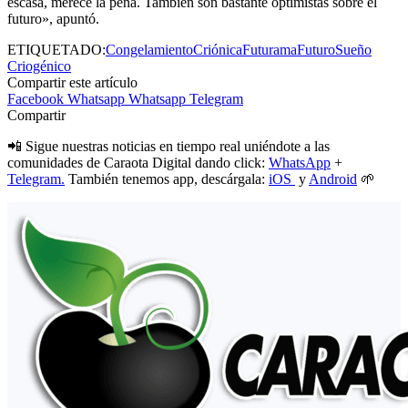
escasa, merece la pena. También son bastante optimistas sobre el
futuro», apuntó.
ETIQUETADO:
Congelamiento
Criónica
Futurama
Futuro
Sueño
Criogénico
Compartir este artículo
Facebook
Whatsapp
Whatsapp
Telegram
Compartir
📲 Sigue nuestras noticias en tiempo real uniéndote a las
comunidades de Caraota Digital dando click:
WhatsApp
+
Telegram.
También tenemos app, descárgala:
iOS
y
Android
🌱