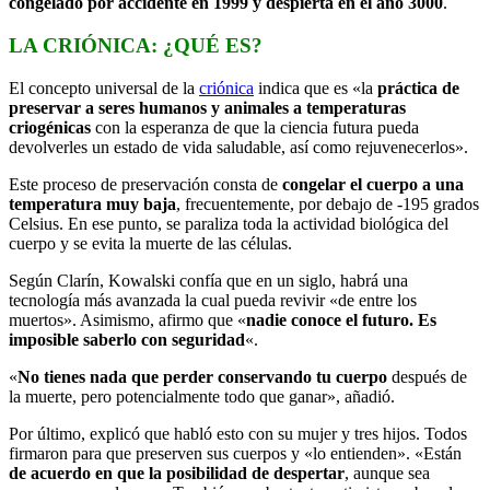
congelado por accidente en 1999 y despierta en el año 3000
.
LA CRIÓNICA: ¿QUÉ ES?
El concepto universal de la
criónica
indica que es «la
práctica de
preservar a seres humanos y animales a temperaturas
criogénicas
con la esperanza de que la ciencia futura pueda
devolverles un estado de vida saludable, así como rejuvenecerlos».
Este proceso de preservación consta de
congelar el cuerpo a una
temperatura muy baja
, frecuentemente, por debajo de -195 grados
Celsius. En ese punto, se paraliza toda la actividad biológica del
cuerpo y se evita la muerte de las células.
Según Clarín, Kowalski confía que en un siglo, habrá una
tecnología más avanzada la cual pueda revivir «de entre los
muertos». Asimismo, afirmo que «
nadie conoce el futuro. Es
imposible saberlo con seguridad
«.
«
No tienes nada que perder conservando tu cuerpo
después de
la muerte, pero potencialmente todo que ganar», añadió.
Por último, explicó que habló esto con su mujer y tres hijos. Todos
firmaron para que preserven sus cuerpos y «lo entienden». «Están
de acuerdo en que la posibilidad de despertar
, aunque sea