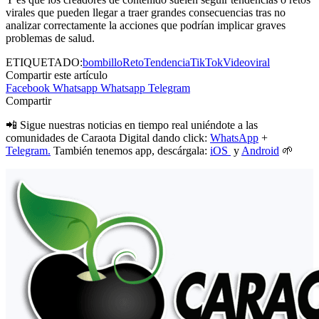
virales que pueden llegar a traer grandes consecuencias tras no
analizar correctamente la acciones que podrían implicar graves
problemas de salud.
ETIQUETADO:
bombillo
Reto
Tendencia
TikTok
Video
viral
Compartir este artículo
Facebook
Whatsapp
Whatsapp
Telegram
Compartir
📲 Sigue nuestras noticias en tiempo real uniéndote a las
comunidades de Caraota Digital dando click:
WhatsApp
+
Telegram.
También tenemos app, descárgala:
iOS
y
Android
🌱