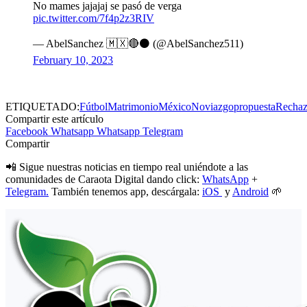
No mames jajajaj se pasó de verga
pic.twitter.com/7f4p2z3RIV
— AbelSanchez 🇲🇽🔴⚫️ (@AbelSanchez511)
February 10, 2023
ETIQUETADO:
Fútbol
Matrimonio
México
Noviazgo
propuesta
Recha
Compartir este artículo
Facebook
Whatsapp
Whatsapp
Telegram
Compartir
📲 Sigue nuestras noticias en tiempo real uniéndote a las
comunidades de Caraota Digital dando click:
WhatsApp
+
Telegram.
También tenemos app, descárgala:
iOS
y
Android
🌱