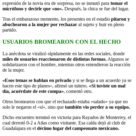
expresión de la novia era de sorpresa, no se inmutó para
tomar el
micrófono y decirle que «no».
Después, la chica se fue del lugar.
Tras el embarazoso momento, los presentes en el estadio
pitaron y
abuchearon a la mujer por rechazar
al sujeto y huir en pleno
partido.
USUARIOS BROMEARON CON EL HECHO
La anécdota se viralizó rápidamente en las redes sociales, donde
miles de usuarios reaccionaron de distintas formas.
Algunos se
solidarizaron con el hombre, mientras otros entendieron la reacción
de la mujer.
«Esos temas se hablan en privado
y si se llega a un acuerdo ya se
hacen este tipo de planes», afirmó un tuitero.
«Si tuviste un mal
día, acuérdate de este compa»
, comentó otro.
Otros bromearon con que el rechazado estaba «salado» ya que no
solo le negaron el «sí», sino que
también vio perder a su equipo.
Dicho encuentro terminó en victoria para Rayados de Monterrey, el
cual derrotó 0-2 a Atlas como visitante. Esa caída dejó al club de
Guadalajara en el
décimo lugar del campeonato mexicano.