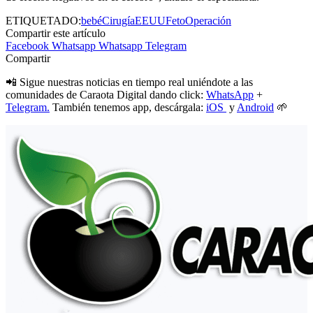
ETIQUETADO:
bebé
Cirugía
EEUU
Feto
Operación
Compartir este artículo
Facebook
Whatsapp
Whatsapp
Telegram
Compartir
📲 Sigue nuestras noticias en tiempo real uniéndote a las
comunidades de Caraota Digital dando click:
WhatsApp
+
Telegram.
También tenemos app, descárgala:
iOS
y
Android
🌱