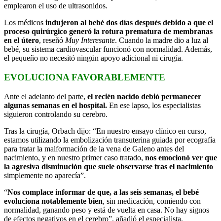
emplearon el uso de ultrasonidos.
Los médicos
indujeron al bebé dos días después debido a que el
proceso quirúrgico generó la rotura prematura de membranas
en el útero
, reseñó
Muy Interesante
. Cuando la madre dio a luz al
bebé, su sistema cardiovascular funcionó con normalidad. Además,
el pequeño no necesitó ningún apoyo adicional ni cirugía.
EVOLUCIONA FAVORABLEMENTE
Ante el adelanto del parte,
el recién nacido debió permanecer
algunas semanas en el hospital.
En ese lapso, los especialistas
siguieron controlando su cerebro.
Tras la cirugía, Orbach dijo: “En nuestro ensayo clínico en curso,
estamos utilizando la embolización transuterina guiada por ecografía
para tratar la malformación de la vena de Galeno antes del
nacimiento, y en nuestro primer caso tratado,
nos emocionó ver que
la agresiva disminución que suele observarse tras el nacimiento
simplemente no aparecía”.
“
Nos complace informar de que, a las seis semanas, el bebé
evoluciona notablemente bien
, sin medicación, comiendo con
normalidad, ganando peso y está de vuelta en casa. No hay signos
de efectos negativos en el cerebro”, añadió el especialista.