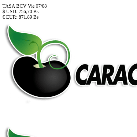
TASA BCV
Vie 07/08
$
USD:
756,70 Bs
€
EUR:
871,89 Bs