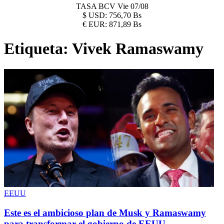
TASA BCV
Vie 07/08
$
USD:
756,70 Bs
€
EUR:
871,89 Bs
Etiqueta:
Vivek Ramaswamy
EEUU
Este es el ambicioso plan de Musk y Ramaswamy
para transformar el gobierno de EEUU