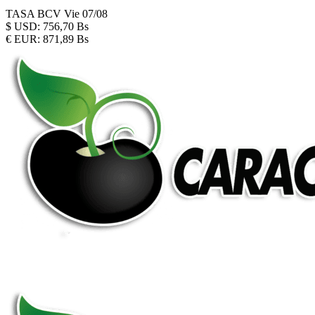
TASA BCV
Vie 07/08
$
USD:
756,70 Bs
€
EUR:
871,89 Bs