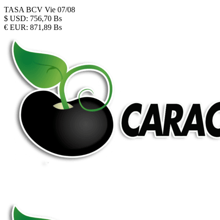
TASA BCV
Vie 07/08
$
USD:
756,70 Bs
€
EUR:
871,89 Bs