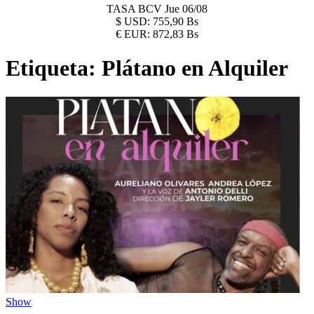
TASA BCV
Jue 06/08
$
USD:
755,90 Bs
€
EUR:
872,83 Bs
Etiqueta:
Plátano en Alquiler
Show