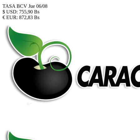
TASA BCV
Jue 06/08
$
USD:
755,90 Bs
€
EUR:
872,83 Bs