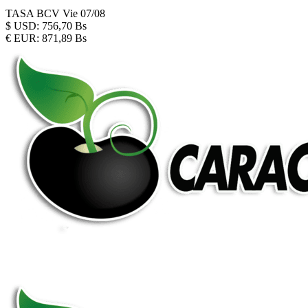
TASA BCV
Vie 07/08
$
USD:
756,70 Bs
€
EUR:
871,89 Bs