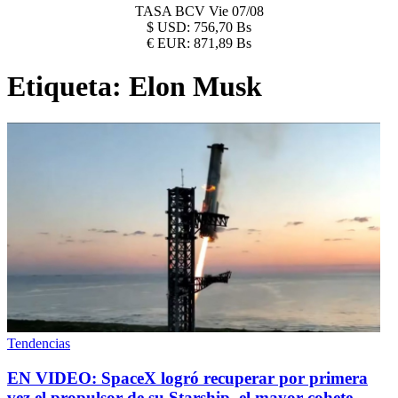
TASA BCV
Vie 07/08
$
USD:
756,70 Bs
€
EUR:
871,89 Bs
Etiqueta:
Elon Musk
Tendencias
EN VIDEO: SpaceX logró recuperar por primera
vez el propulsor de su Starship, el mayor cohete