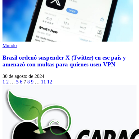
Mundo
Brasil ordenó suspender X (Twitter) en ese país y
amenazó con multas para quienes usen VPN
30 de agosto de 2024
1
2
…
5
6
7
8
9
…
11
12