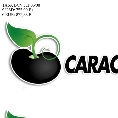
TASA BCV
Jue 06/08
$
USD:
755,90 Bs
€
EUR:
872,83 Bs