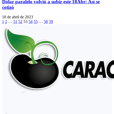
Dólar paralelo volvió a subir este 18Abr: Así se
cotizó
18 de abril de 2023
1
2
…
51
52
53
54
55
…
58
59