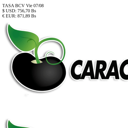
TASA BCV
Vie 07/08
$
USD:
756,70 Bs
€
EUR:
871,89 Bs