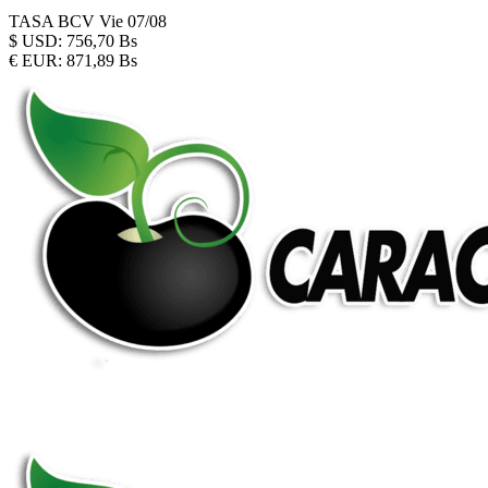
TASA BCV
Vie 07/08
$
USD:
756,70 Bs
€
EUR:
871,89 Bs