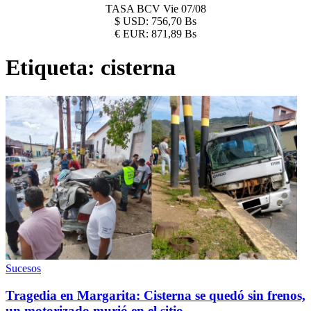
TASA BCV
Vie 07/08
$
USD:
756,70 Bs
€
EUR:
871,89 Bs
Etiqueta:
cisterna
Sucesos
Tragedia en Margarita: Cisterna se quedó sin frenos,
un motorizado murió en el sitio