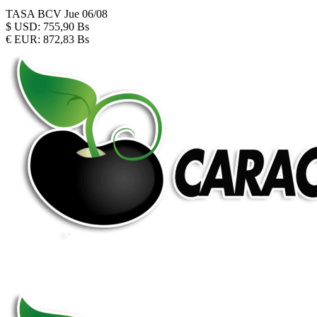
TASA BCV
Jue 06/08
$
USD:
755,90 Bs
€
EUR:
872,83 Bs