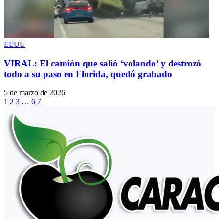
EEUU
VIRAL: El camión que salió ‘volando’ y destrozó
todo a su paso en Florida, quedó grabado
5 de marzo de 2026
1
2
3
…
6
7