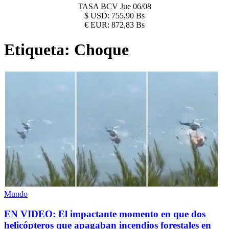
TASA BCV
Jue 06/08
$
USD:
755,90 Bs
€
EUR:
872,83 Bs
Etiqueta:
Choque
Mundo
EN VIDEO: El impactante momento en que dos
helicópteros que apagaban incendios forestales en