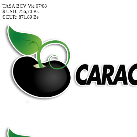
TASA BCV
Vie 07/08
$
USD:
756,70 Bs
€
EUR:
871,89 Bs