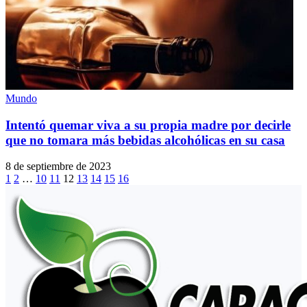
Mundo
Intentó quemar viva a su propia madre por decirle
que no tomara más bebidas alcohólicas en su casa
8 de septiembre de 2023
1
2
…
10
11
12
13
14
15
16