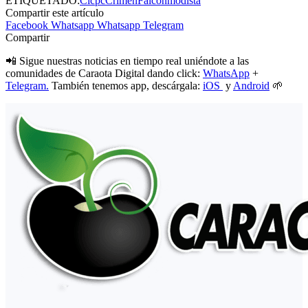
ETIQUETADO:
Cicpc
Crimen
Falcón
modista
Compartir este artículo
Facebook
Whatsapp
Whatsapp
Telegram
Compartir
📲 Sigue nuestras noticias en tiempo real uniéndote a las
comunidades de Caraota Digital dando click:
WhatsApp
+
Telegram.
También tenemos app, descárgala:
iOS
y
Android
🌱