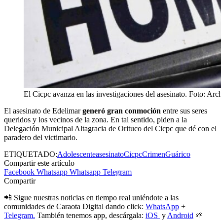
El Cicpc avanza en las investigaciones del asesinato. Foto: Arc
El asesinato de Edelimar
generó gran conmoción
entre sus seres
queridos y los vecinos de la zona. En tal sentido, piden a la
Delegación Municipal Altagracia de Orituco del Cicpc que dé con el
paradero del victimario.
ETIQUETADO:
Adolescente
asesinato
Cicpc
Crimen
Guárico
Compartir este artículo
Facebook
Whatsapp
Whatsapp
Telegram
Compartir
📲 Sigue nuestras noticias en tiempo real uniéndote a las
comunidades de Caraota Digital dando click:
WhatsApp
+
Telegram.
También tenemos app, descárgala:
iOS
y
Android
🌱