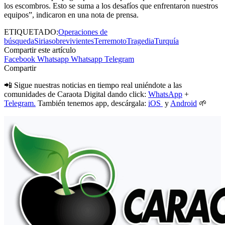
los escombros. Esto se suma a los desafíos que enfrentaron nuestros
equipos”, indicaron en una nota de prensa.
ETIQUETADO:
Operaciones de
búsqueda
Siria
sobrevivientes
Terremoto
Tragedia
Turquía
Compartir este artículo
Facebook
Whatsapp
Whatsapp
Telegram
Compartir
📲 Sigue nuestras noticias en tiempo real uniéndote a las
comunidades de Caraota Digital dando click:
WhatsApp
+
Telegram.
También tenemos app, descárgala:
iOS
y
Android
🌱