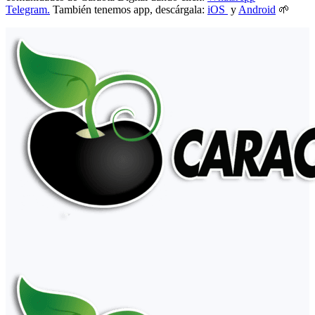
Telegram.
También tenemos app, descárgala:
iOS
y
Android
🌱