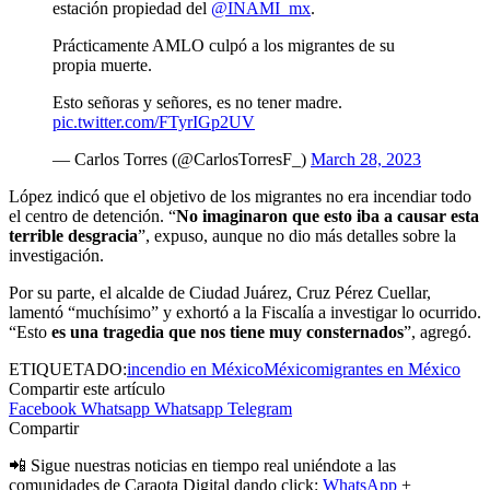
estación propiedad del
@INAMI_mx
.
Prácticamente AMLO culpó a los migrantes de su
propia muerte.
Esto señoras y señores, es no tener madre.
pic.twitter.com/FTyrIGp2UV
— Carlos Torres (@CarlosTorresF_)
March 28, 2023
López indicó que el objetivo de los migrantes no era incendiar todo
el centro de detención. “
No imaginaron que esto iba a causar esta
terrible desgracia
”, expuso, aunque no dio más detalles sobre la
investigación.
Por su parte, el alcalde de Ciudad Juárez, Cruz Pérez Cuellar,
lamentó “muchísimo” y exhortó a la Fiscalía a investigar lo ocurrido.
“Esto
es una tragedia que nos tiene muy consternados
”, agregó.
ETIQUETADO:
incendio en México
México
migrantes en México
Compartir este artículo
Facebook
Whatsapp
Whatsapp
Telegram
Compartir
📲 Sigue nuestras noticias en tiempo real uniéndote a las
comunidades de Caraota Digital dando click:
WhatsApp
+