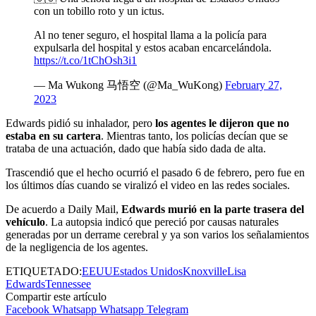
con un tobillo roto y un ictus.
Al no tener seguro, el hospital llama a la policía para
expulsarla del hospital y estos acaban encarcelándola.
https://t.co/1tChOsh3i1
— Ma Wukong 马悟空 (@Ma_WuKong)
February 27,
2023
Edwards pidió su inhalador, pero
los agentes le dijeron que no
estaba en su cartera
. Mientras tanto, los policías decían que se
trataba de una actuación, dado que había sido dada de alta.
Trascendió que el hecho ocurrió el pasado 6 de febrero, pero fue en
los últimos días cuando se viralizó el video en las redes sociales.
De acuerdo a Daily Mail,
Edwards murió en la parte trasera del
vehículo
. La autopsia indicó que pereció por causas naturales
generadas por un derrame cerebral y ya son varios los señalamientos
de la negligencia de los agentes.
ETIQUETADO:
EEUU
Estados Unidos
Knoxville
Lisa
Edwards
Tennessee
Compartir este artículo
Facebook
Whatsapp
Whatsapp
Telegram