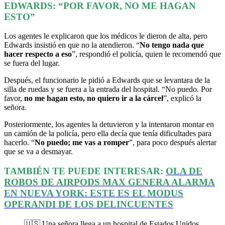
EDWARDS: “POR FAVOR, NO ME HAGAN
ESTO”
Los agentes le explicaron que los médicos le dieron de alta, pero
Edwards insistió en que no la atendieron. “
No tengo nada que
hacer respecto a eso
”, respondió el policía, quien le recomendó que
se fuera del lugar.
Después, el funcionario le pidió a Edwards que se levantara de la
silla de ruedas y se fuera a la entrada del hospital. “No puedo. Por
favor,
no me hagan esto, no quiero ir a la cárcel
”, explicó la
señora.
Posteriormente, los agentes la detuvieron y la intentaron montar en
un camión de la policía, pero ella decía que tenía dificultades para
hacerlo. “
No puedo; me vas a romper
”, para poco después alertar
que se va a desmayar.
TAMBIÉN TE PUEDE INTERESAR:
OLA DE
ROBOS DE AIRPODS MAX GENERA ALARMA
EN NUEVA YORK: ESTE ES EL MODUS
OPERANDI DE LOS DELINCUENTES
🇺🇸 Una señora llega a un hospital de Estados Unidos