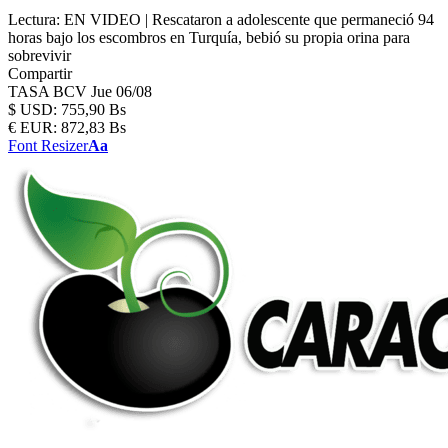
Lectura:
EN VIDEO | Rescataron a adolescente que permaneció 94
horas bajo los escombros en Turquía, bebió su propia orina para
sobrevivir
Compartir
TASA BCV
Jue 06/08
$
USD:
755,90 Bs
€
EUR:
872,83 Bs
Font Resizer
Aa