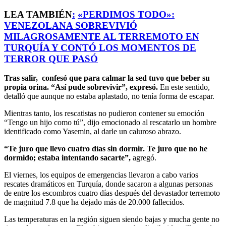
LEA TAMBIÉN
:
«PERDIMOS TODO»:
VENEZOLANA SOBREVIVIÓ
MILAGROSAMENTE AL TERREMOTO EN
TURQUÍA Y CONTÓ LOS MOMENTOS DE
TERROR QUE PASÓ
Tras salir, confesó que para calmar la sed tuvo que beber su
propia orina. “Así pude sobrevivir”, expresó.
En este sentido,
detalló que aunque no estaba aplastado, no tenía forma de escapar.
Mientras tanto, los rescatistas no pudieron contener su emoción
“Tengo un hijo como tú”, dijo emocionado al rescatarlo un hombre
identificado como Yasemin, al darle un caluroso abrazo.
“Te juro que llevo cuatro días sin dormir. Te juro que no he
dormido; estaba intentando sacarte”,
agregó.
El viernes, los equipos de emergencias llevaron a cabo varios
rescates dramáticos en Turquía, donde sacaron a algunas personas
de entre los escombros cuatro días después del devastador terremoto
de magnitud 7.8 que ha dejado más de 20.000 fallecidos.
Las temperaturas en la región siguen siendo bajas y mucha gente no