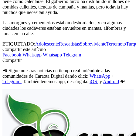
tiene cómo calentarse. El gobierno turco ha distribuido millones de
comidas calientes, tiendas de campaña y mantas, pero todavía hay
muchos que necesitan ayuda.
Las morgues y cementerios estaban desbordados, y en algunas
ciudades los cadáveres estaban envueltos en mantas, alfombras y
lonas en la calle.
ETIQUETADO:
Adolescente
Rescatistas
Sobreviviente
Terremoto
Turq
Compartir este artículo
Facebook
Whatsapp
Whatsapp
Telegram
Compartir
📲 Sigue nuestras noticias en tiempo real uniéndote a las
comunidades de Caraota Digital dando click:
WhatsApp
+
Telegram.
También tenemos app, descárgala:
iOS
y
Android
🌱