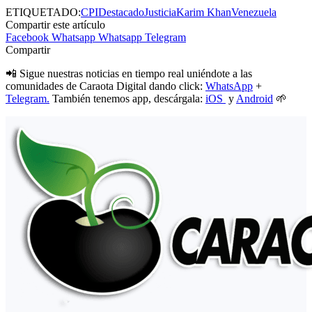
ETIQUETADO:
CPI
Destacado
Justicia
Karim Khan
Venezuela
Compartir este artículo
Facebook
Whatsapp
Whatsapp
Telegram
Compartir
📲 Sigue nuestras noticias en tiempo real uniéndote a las
comunidades de Caraota Digital dando click:
WhatsApp
+
Telegram.
También tenemos app, descárgala:
iOS
y
Android
🌱