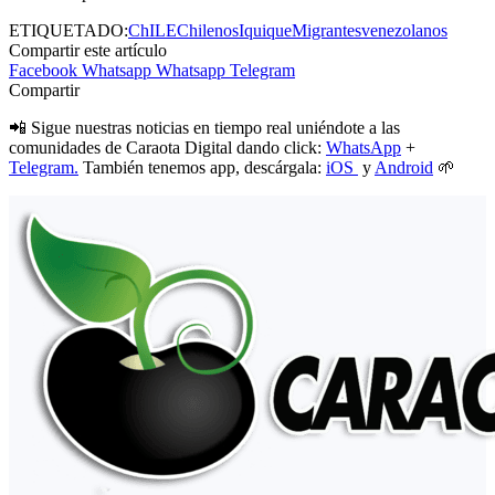
ETIQUETADO:
ChILE
Chilenos
Iquique
Migrantes
venezolanos
Compartir este artículo
Facebook
Whatsapp
Whatsapp
Telegram
Compartir
📲 Sigue nuestras noticias en tiempo real uniéndote a las
comunidades de Caraota Digital dando click:
WhatsApp
+
Telegram.
También tenemos app, descárgala:
iOS
y
Android
🌱