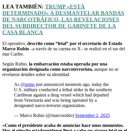
LEA TAMBIÉN:
TRUMP
«
ESTÁ
DETERMINADO
«
A DESMANTELAR BANDAS
DE NARCOTRÁFICO, LAS REVELACIONES
DEL SUBDIRECTOR DE GABINETE DE LA
CASA BLANCA
El operativo,
descrito como “letal” por el secretario de Estado
Marco Rubio
–a través de su cuenta en X– se realizó en el sur del
mar Caribe.
Según Rubio,
la embarcación estaba operada por una
organización designada como narcoterrorista,
aunque no se
revelaron detalles sobre su identidad.
As
@potus
just announced moments ago, today the
U.S. military conducted a lethal strike in the southern
Carribean against a drug vessel which had departed
from Venezuela and was being operated by a
designated narco-terrorist organization.
— Marco Rubio (@marcorubio)
September 2, 2025
«Como el presidente acaba de anunciar hace unos momentos.
Hoy el ejército estadounidense llevó a cabo un ataque letal en el