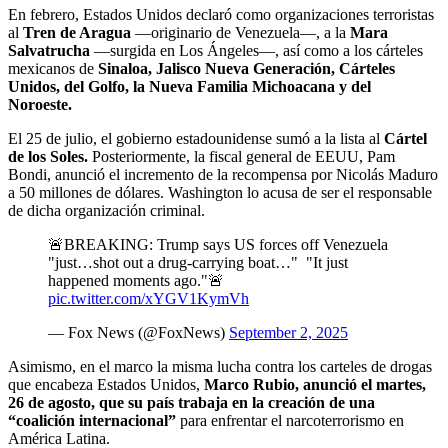
En febrero, Estados Unidos declaró como organizaciones terroristas
al
Tren de Aragua
—originario de Venezuela—, a la
Mara
Salvatrucha
—surgida en Los Ángeles—, así como a los cárteles
mexicanos de
Sinaloa, Jalisco Nueva Generación, Cárteles
Unidos, del Golfo, la Nueva Familia Michoacana y del
Noroeste.
El 25 de julio, el gobierno estadounidense sumó a la lista al
Cártel
de los Soles.
Posteriormente, la fiscal general de EEUU, Pam
Bondi, anunció el incremento de la recompensa por Nicolás Maduro
a 50 millones de dólares. Washington lo acusa de ser el responsable
de dicha organización criminal.
🚨BREAKING: Trump says US forces off Venezuela
"just…shot out a drug-carrying boat…" "It just
happened moments ago."🚨
pic.twitter.com/xYGV1KymVh
— Fox News (@FoxNews)
September 2, 2025
Asimismo, en el marco la misma lucha contra los carteles de drogas
que encabeza Estados Unidos,
Marco Rubio, anunció el martes,
26 de agosto, que su país trabaja en la creación de una
“coalición internacional”
para enfrentar el narcoterrorismo en
América Latina.