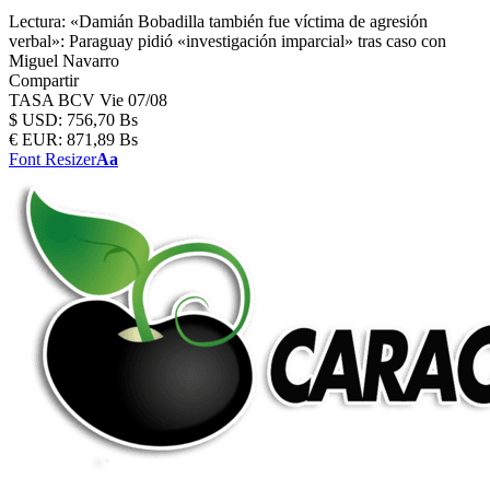
Lectura:
«Damián Bobadilla también fue víctima de agresión
verbal»: Paraguay pidió «investigación imparcial» tras caso con
Miguel Navarro
Compartir
TASA BCV
Vie 07/08
$
USD:
756,70 Bs
€
EUR:
871,89 Bs
Font Resizer
Aa