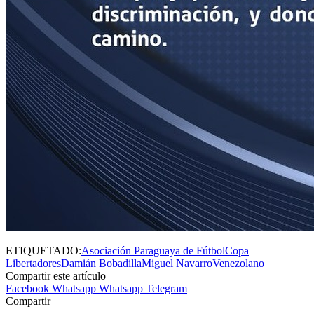
ETIQUETADO:
Asociación Paraguaya de Fútbol
Copa
Libertadores
Damián Bobadilla
Miguel Navarro
Venezolano
Compartir este artículo
Facebook
Whatsapp
Whatsapp
Telegram
Compartir