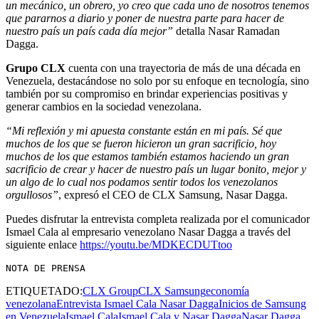
un mecánico, un obrero, yo creo que cada uno de nosotros tenemos
que pararnos a diario y poner de nuestra parte para hacer de
nuestro país un país cada día mejor”
detalla Nasar Ramadan
Dagga.
Grupo CLX
cuenta con una trayectoria de más de una década en
Venezuela, destacándose no solo por su enfoque en tecnología, sino
también por su compromiso en brindar experiencias positivas y
generar cambios en la sociedad venezolana.
“Mi reflexión y mi apuesta constante están en mi país. Sé que
muchos de los que se fueron hicieron un gran sacrificio, hoy
muchos de los que estamos también estamos haciendo un gran
sacrificio de crear y hacer de nuestro país un lugar bonito, mejor y
un algo de lo cual nos podamos sentir todos los venezolanos
orgullosos”
, expresó el CEO de CLX Samsung, Nasar Dagga.
Puedes disfrutar la entrevista completa realizada por el comunicador
Ismael Cala al empresario venezolano Nasar Dagga a través del
siguiente enlace
https://youtu.be/MDKECDUTtoo
NOTA DE PRENSA
ETIQUETADO:
CLX Group
CLX Samsung
economía
venezolana
Entrevista Ismael Cala Nasar Dagga
Inicios de Samsung
en Venezuela
Ismael Cala
Ismael Cala y Nasar Dagga
Nasar Dagga