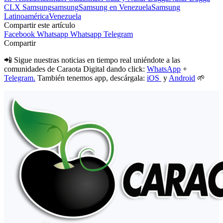
CLX Samsung
samsung
Samsung en Venezuela
Samsung
Latinoamérica
Venezuela
Compartir este artículo
Facebook
Whatsapp
Whatsapp
Telegram
Compartir
📲 Sigue nuestras noticias en tiempo real uniéndote a las
comunidades de Caraota Digital dando click:
WhatsApp
+
Telegram.
También tenemos app, descárgala:
iOS
y
Android
🌱