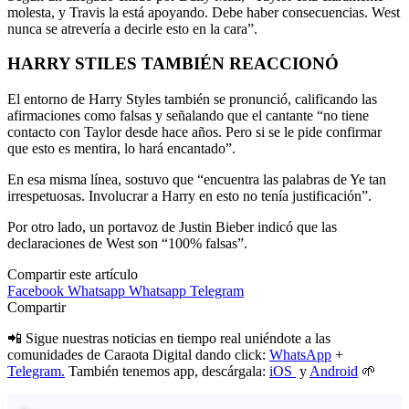
molesta, y Travis la está apoyando. Debe haber consecuencias. West
nunca se atrevería a decirle esto en la cara”.
HARRY STILES TAMBIÉN REACCIONÓ
El entorno de Harry Styles también se pronunció, calificando las
afirmaciones como falsas y señalando que el cantante “no tiene
contacto con Taylor desde hace años. Pero si se le pide confirmar
que esto es mentira, lo hará encantado”.
En esa misma línea, sostuvo que “encuentra las palabras de Ye tan
irrespetuosas. Involucrar a Harry en esto no tenía justificación”.
Por otro lado, un portavoz de Justin Bieber indicó que las
declaraciones de West son “100% falsas”.
Compartir este artículo
Facebook
Whatsapp
Whatsapp
Telegram
Compartir
📲 Sigue nuestras noticias en tiempo real uniéndote a las
comunidades de Caraota Digital dando click:
WhatsApp
+
Telegram.
También tenemos app, descárgala:
iOS
y
Android
🌱