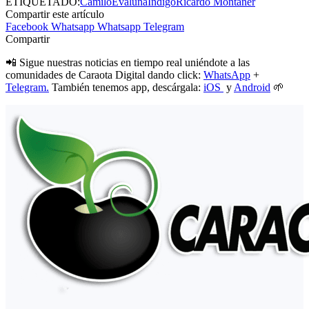
ETIQUETADO:
Camilo
Evaluna
Índigo
Ricardo Montaner
Compartir este artículo
Facebook
Whatsapp
Whatsapp
Telegram
Compartir
📲 Sigue nuestras noticias en tiempo real uniéndote a las
comunidades de Caraota Digital dando click:
WhatsApp
+
Telegram.
También tenemos app, descárgala:
iOS
y
Android
🌱