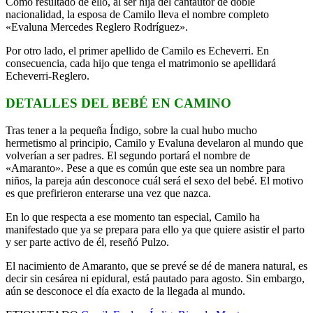
Como resultado de ello, al ser hija del cantautor de doble
nacionalidad, la esposa de Camilo lleva el nombre completo
«Evaluna Mercedes Reglero Rodríguez».
Por otro lado, el primer apellido de Camilo es Echeverri. En
consecuencia, cada hijo que tenga el matrimonio se apellidará
Echeverri-Reglero.
DETALLES DEL BEBÉ EN CAMINO
Tras tener a la pequeña Índigo, sobre la cual hubo mucho
hermetismo al principio, Camilo y Evaluna develaron al mundo que
volverían a ser padres. El segundo portará el nombre de
«Amaranto». Pese a que es común que este sea un nombre para
niños, la pareja aún desconoce cuál será el sexo del bebé. El motivo
es que prefirieron enterarse una vez que nazca.
En lo que respecta a ese momento tan especial, Camilo ha
manifestado que ya se prepara para ello ya que quiere asistir el parto
y ser parte activo de él, reseñó Pulzo.
El nacimiento de Amaranto, que se prevé se dé de manera natural, es
decir sin cesárea ni epidural, está pautado para agosto. Sin embargo,
aún se desconoce el día exacto de la llegada al mundo.