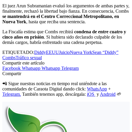
El juez Arun Subramanian evaluó los argumentos de ambas partes y,
finalmente, rechazó la libertad bajo fianza. En consecuencia, Combs
se mantendrá en el Centro Correccional Metropolitano, en
Nueva York
, hasta que reciba una sentencia.
La Fiscalía estima que Combs recibirá
condena de entre cuatro y
cinco años en prisión
. Si hubiera sido declarado culpable de los
demás cargos, habría enfrentado una cadena perpetua.
ETIQUETADO:
Diddy
EEUU
Juicio
Nueva York
Sean “Diddy”
Combs
Tráfico sexual
Compartir este artículo
Facebook
Whatsapp
Whatsapp
Telegram
Compartir
📲 Sigue nuestras noticias en tiempo real uniéndote a las
comunidades de Caraota Digital dando click:
WhatsApp
+
Telegram.
También tenemos app, descárgala:
iOS
y
Android
🌱