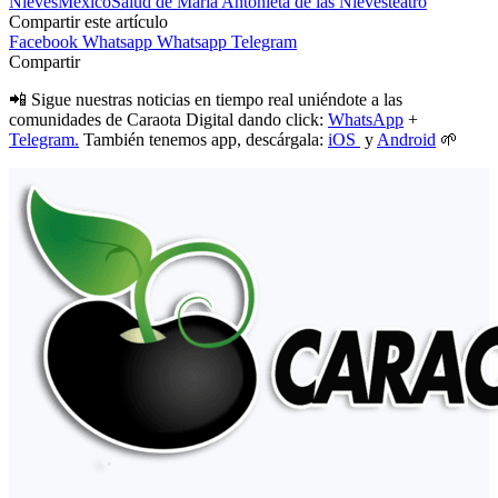
Nieves
México
Salud de María Antonieta de las Nieves
teatro
Compartir este artículo
Facebook
Whatsapp
Whatsapp
Telegram
Compartir
📲 Sigue nuestras noticias en tiempo real uniéndote a las
comunidades de Caraota Digital dando click:
WhatsApp
+
Telegram.
También tenemos app, descárgala:
iOS
y
Android
🌱